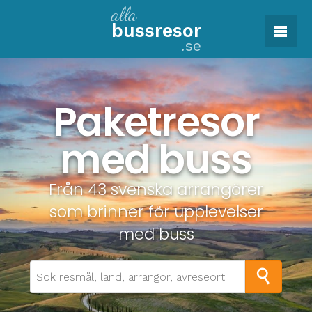
alla
buss
resor
.se
Paketresor
med buss
Från 43 svenska arrangörer
som brinner för upplevelser
med buss