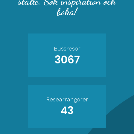
ställe. Sök inspiration och
boka!
Bussresor
3067
Researrangörer
43