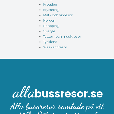
Kroatien
Kryssning
Mat- och vinresor
Norden
Shopping
Sverige
Teater- och musikresor
Tyskland
Weekendresor
alla
bussresor.se
Alla bussresor samlade på ett