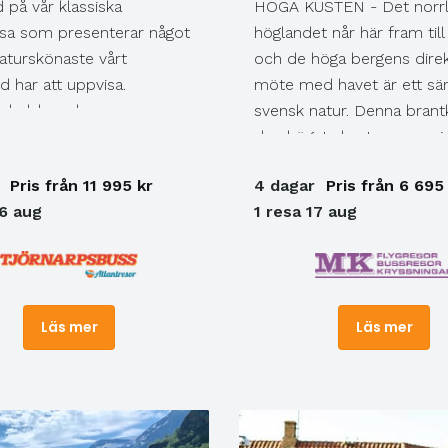
 på vår klassiska
HÖGA KUSTEN - Det norr
s hem. (F) F=Frukost
sa som presenterar något
höglandet når här fram till
h M=Middag
aturskönaste vårt
och de höga bergens dire
d har att uppvisa.
möte med havet är ett sär
dsdalen, den
svensk natur. Denna brant
ande Trollstigsvägen,
den högsta kustremsan vi
erfjorden – kungen av
Bottenhavet och hela vårt
Pris från 11 995 kr
4 dagar
Pris från 6 695
fjordar och Jotunheimens
innanhav Östersjön, har m
16 aug
1 resa 17 aug
fjällmassiv samt
blivit ett begrepp för turis
avsvägen – denna unika väg
när och fjärran.
dig till den yttersta
där land slutar och hav
 Du kommer att bli
Läs mer
Läs mer
igad!