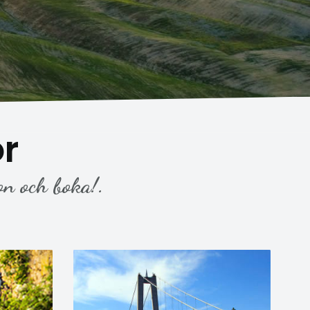
r
on och boka!.