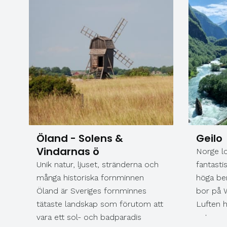
en härlig resa till ett lyckligt land!
Foto: Bild 2: Visit Finland - Ann-
Britt Pada Bild 3: Visit Tampere –
Laura Vanzo
Öland - Solens &
Geilo
Vindarnas ö
Norge l
Unik natur, ljuset, stränderna och
fantastis
många historiska fornminnen
höga ber
Öland är Sveriges fornminnes
bor på W
tätaste landskap som förutom att
Luften h
vara ett sol- och badparadis
naturup