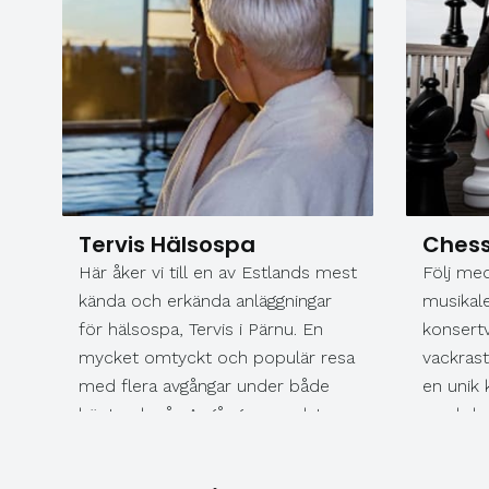
Tervis Hälsospa
Chess
Här åker vi till en av Estlands mest
Följ med
kända och erkända anläggningar
musikal
för hälsospa, Tervis i Pärnu. En
konsertv
mycket omtyckt och populär resa
vackras
med flera avgångar under både
en unik 
höst och vår. Avgångar uppdateras
med den
löpande. Vi avgår från Umeå och
framförd
efter E4 söderut, via Örnsköldsvik,
främsta 