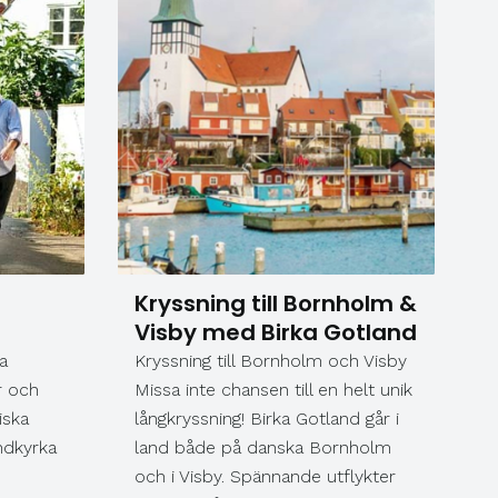
båttur mellan höga fjällväggar och
djupblå vatten. Detta är resan som
bjuder på oförglömliga vyer,
nordisk magi och äkta reseglädje!
Kryssning till Bornholm &
Visby med Birka Gotland
a
Kryssning till Bornholm och Visby
r och
Missa inte chansen till en helt unik
iska
långkryssning! Birka Gotland går i
undkyrka
land både på danska Bornholm
och i Visby. Spännande utflykter