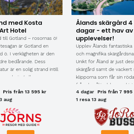
nd med Kosta
Ålands skärgård 4
Art Hotel
dagar - ett hav av
upplevelser!
 till Gotland – rosornas ö!
utesagan är Gotland en
Upplev Ålands fantastiska
ad ö. I verkligheten är den
och magnifika skärgårdsna
ndre bedårande. Dess
Unikt för Åland är just de
tur är en solig strand intill
skärgård samt de vackert 
mande äng eller en
klipporna som får sin röda
d martall på stenig mark.
från den åländska rapakivig
Pris från 13 595 kr
4 dagar
Pris från 7 995
n öppen åker eller en
Här finns en övärld bestå
13 aug
1 resa 13 aug
kog. Den är höga orubbliga
totalt 6 700 öar där havet 
ationer eller mjuka
nära. Med flest soltimmar 
vallmofält. Den är och
Norden, ett milt havsklim
vad man själv uppskattar
de tusentals små öarna ha
s. Vi avslutar resan på
en artrik och varierad natur