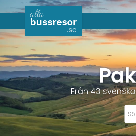
alla
buss
resor
.se
Pak
Från 43 svenska