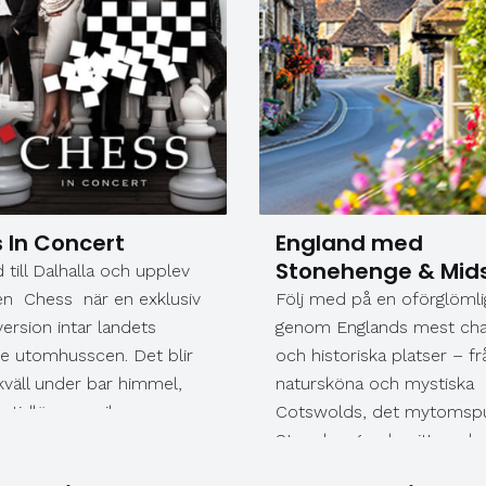
 In Concert
England med
Stonehenge & Mid
 till Dalhalla och upplev
en Chess när en exklusiv
Följ med på en oförglömli
ersion intar landets
genom Englands mest cha
te utomhusscen. Det blir
och historiska platser – fr
kväll under bar himmel,
natursköna och mystiska
 tidlösa musiken
Cotswolds, det mytomsp
 av några av landets
Stonehenge, de pittoreska
musikalartister, under
i Bath och Oxford till det