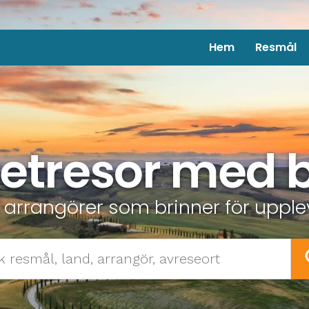
Hem
Resmål
etresor med 
 arrangörer som brinner för uppl