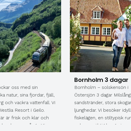
Bornholm 3 dagar
ockar oss med sin
Bornholm – solskensön i
ka natur, sina fjordar, fjäll,
Östersjön 3 dagar Milslång
g och vackra vattenfall. Vi
sandstränder, stora skoga
estlia Resort i Geilo.
ljunghedar. Vi besöker idyll
är är frisk och klar och
fiskelägen, en stiltypisk r
plevelserna många. Vi
och en mäktig borgruin.