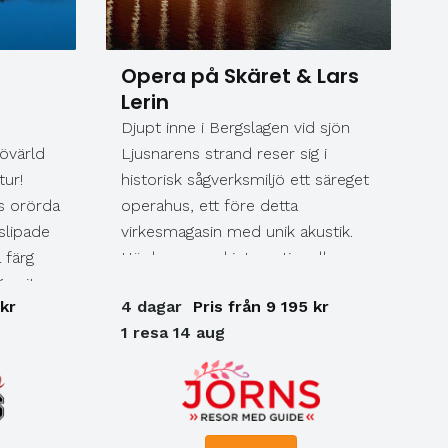
Opera på Skäret & Lars
Lerin
Djupt inne i Bergslagen vid sjön
 övärld
Ljusnarens strand reser sig i
tur!
historisk sågverksmiljö ett säreget
ss orörda
operahus, ett före detta
slipade
virkesmagasin med unik akustik.
 färg
Här har en rad internationella
raniten.
storstjärnor sedan 2004 under
 kr
4 dagar
Pris från 9 195 kr
ende av
somrarna bjudit totalt över 100
1 resa 14 aug
alltid är
000 besökare på
i
operaupplevelser i världsklass.
at och
Här ser vi Giacomo Puccinis La
r Åland
Bohéme som är ett av
 till det
operavärldens mest älskade