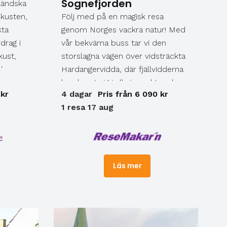
Sognefjorden
ländska
Lars Lerins Sandgrund. Lunch.
 kusten,
Följ med på en magisk resa
(F,L) F=Frukost L=Lunch
kta
genom Norges vackra natur! Med
M=Middag
drag i
vår bekväma buss tar vi den
kust,
storslagna vägen över vidsträckta
d
Hardangervidda, där fjällvidderna
breder ut sig i all sin prakt, och
 kr
4 dagar
Pris från 6 090 kr
ed åren
fortsätter längs den glittrande
1 resa 17 aug
ter från
Hardangerfjorden – en av världens
vackraste kuststräckor. I Bergen
möts vi av Bryggens färgstarka
hus och en levande historia som
andas både charm och kultur.
Läs mer
Resan kröns med fjordarnas fjord,
mäktiga Sognefjorden, och den
UNESCO-skyddade Näröyfjorden
där vi upplever en oförglömlig