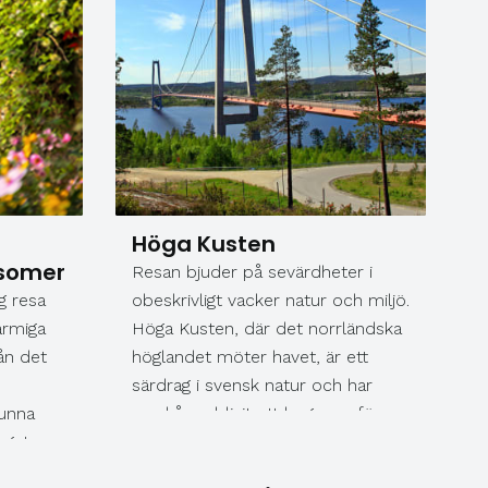
Höga Kusten
somer
Resan bjuder på sevärdheter i
g resa
obeskrivligt vacker natur och miljö.
rmiga
Höga Kusten, där det norrländska
ån det
höglandet möter havet, är ett
särdrag i svensk natur och har
unna
med åren blivit ett begrepp för
 gatorna
turister från när och fjärran.
Upplevelserna under resan skiftar