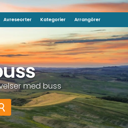
Avreseorter
Kategorier
Arrangörer
buss
evelser med buss